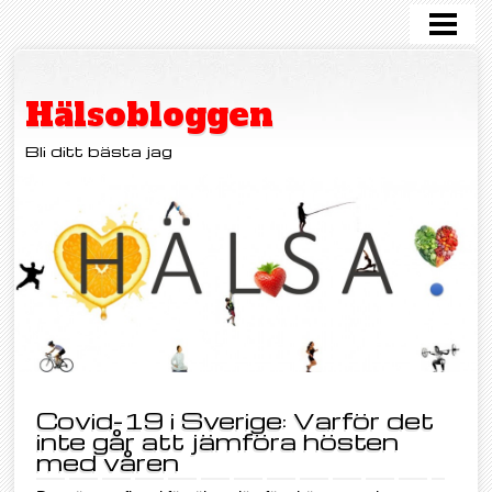
HEM
KOST
Hälsobloggen
MOTION
Bli ditt bästa jag
FRISKVÅRD
OHÄLSA
HJÄRNHÄLSA
OM OSS
KONTAKT
Covid-19 i Sverige: Varför det
inte går att jämföra hösten
med våren