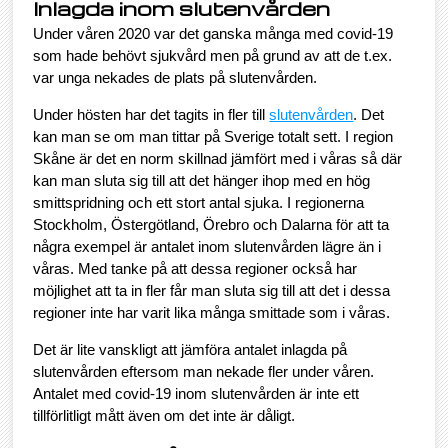
Inlagda inom slutenvården
Under våren 2020 var det ganska många med covid-19
som hade behövt sjukvård men på grund av att de t.ex.
var unga nekades de plats på slutenvården.
Under hösten har det tagits in fler till
slutenvården
. Det
kan man se om man tittar på Sverige totalt sett. I region
Skåne är det en norm skillnad jämfört med i våras så där
kan man sluta sig till att det hänger ihop med en hög
smittspridning och ett stort antal sjuka. I regionerna
Stockholm, Östergötland, Örebro och Dalarna för att ta
några exempel är antalet inom slutenvården lägre än i
våras. Med tanke på att dessa regioner också har
möjlighet att ta in fler får man sluta sig till att det i dessa
regioner inte har varit lika många smittade som i våras.
Det är lite vanskligt att jämföra antalet inlagda på
slutenvården eftersom man nekade fler under våren.
Antalet med covid-19 inom slutenvården är inte ett
tillförlitligt mått även om det inte är dåligt.