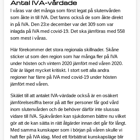
Antal IVA-vårdade
I våras var det många som först legat på slutenvården
som åkte in till IVA. Det fanns också de som åkte direkt
in på IVA. Den 23:e december var det 309 som var
inlagda på IVA med covid-19. Det ska jämföras med 558
som mest i våras.
Här förekommer det stora regionala skillnader. Skåne
sticker ut som den region som har många fler på IVA
under hösten och vintern 2020 jämfört med våren 2020.
Där är läget mycket kritiskt. I stort sett alla andra
regioner har färre på IVA med covid-19 under hösten
jämfört med våren.
Skälet till att antalet IVA-värdade också är en osäkert
jämförelsesiffra beror på att fler personer får god vård
inom slutenvården och de behöver därför inte slussas
vidare till IVA. Sjukvården kan sjukdomen bättre nu vilket
gör att de kan sätta in rätt åtgärder innan det går för långt.
Med samma kunskaper som i början på våren skulle vi
haft fler på IVA idag. Med ett förbättrat kunskapsläge blir