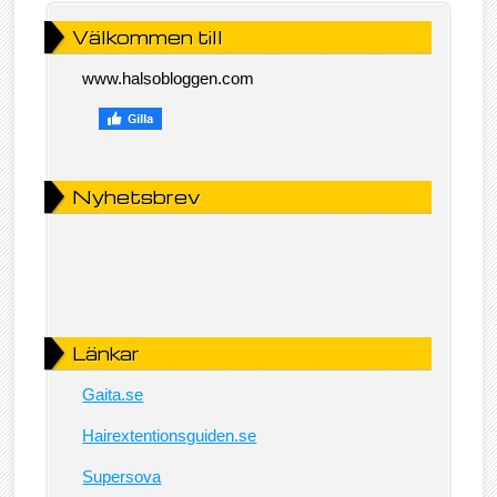
Välkommen till
www.halsobloggen.com
Nyhetsbrev
Länkar
Gaita.se
Hairextentionsguiden.se
Supersova