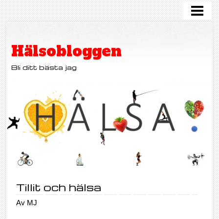
HEM
KOST
Hälsobloggen
MOTION
Bli ditt bästa jag
FRISKVÅRD
OHÄLSA
HJÄRNHÄLSA
OM OSS
KONTAKT
Tillit och hälsa
Av MJ