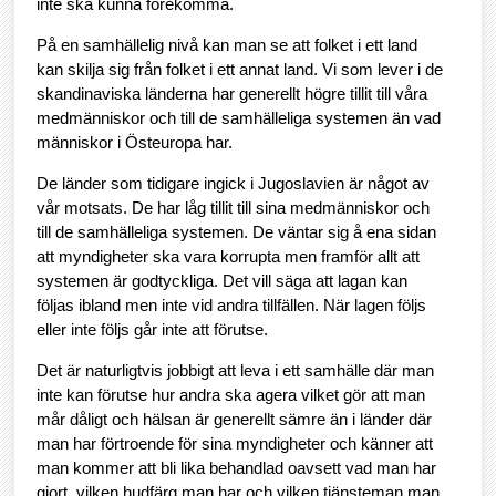
inte ska kunna förekomma.
På en samhällelig nivå kan man se att folket i ett land
kan skilja sig från folket i ett annat land. Vi som lever i de
skandinaviska länderna har generellt högre tillit till våra
medmänniskor och till de samhälleliga systemen än vad
människor i Östeuropa har.
De länder som tidigare ingick i Jugoslavien är något av
vår motsats. De har låg tillit till sina medmänniskor och
till de samhälleliga systemen. De väntar sig å ena sidan
att myndigheter ska vara korrupta men framför allt att
systemen är godtyckliga. Det vill säga att lagan kan
följas ibland men inte vid andra tillfällen. När lagen följs
eller inte följs går inte att förutse.
Det är naturligtvis jobbigt att leva i ett samhälle där man
inte kan förutse hur andra ska agera vilket gör att man
mår dåligt och hälsan är generellt sämre än i länder där
man har förtroende för sina myndigheter och känner att
man kommer att bli lika behandlad oavsett vad man har
gjort, vilken hudfärg man har och vilken tjänsteman man