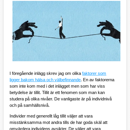
I föregående inlägg skrev jag om olika
faktorer som
ligger bakom hälsa och välbefinnande
. En av faktorerna
som inte kom med i det inlägget men som har viss
betydelse är tillit. Tillit är ett fenomen som man kan
studera på olika nivåer. De vanligaste är på individnivå
och på samhällsnivå.
Individer med generellt låg tillit väljer att vara
misstänksamma mot andra tills de har goda skäl att
omvärdera individens avsikter. De väljer att vara