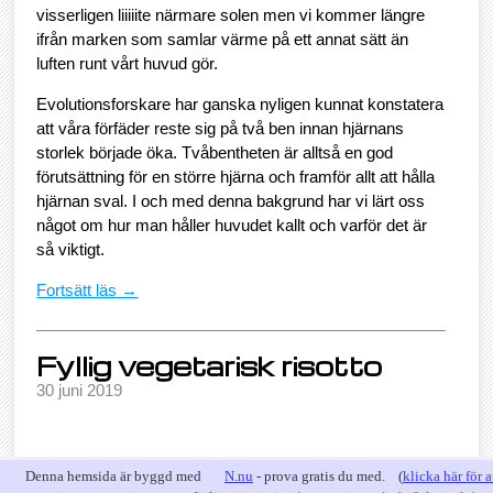
visserligen liiiiite närmare solen men vi kommer längre
ifrån marken som samlar värme på ett annat sätt än
luften runt vårt huvud gör.
Evolutionsforskare har ganska nyligen kunnat konstatera
att våra förfäder reste sig på två ben innan hjärnans
storlek började öka. Tvåbentheten är alltså en god
förutsättning för en större hjärna och framför allt att hålla
hjärnan sval. I och med denna bakgrund har vi lärt oss
något om hur man håller huvudet kallt och varför det är
så viktigt.
Fortsätt läs →
Fyllig vegetarisk risotto
30 juni 2019
Av: MJ
Denna hemsida är byggd med
N.nu
- prova gratis du med. (
klicka här för a