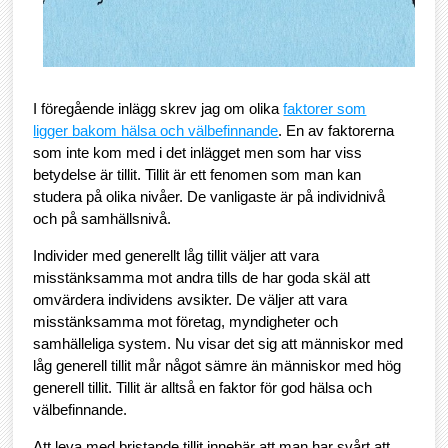
I föregående inlägg skrev jag om olika
faktorer som
ligger bakom hälsa och välbefinnande
. En av faktorerna
som inte kom med i det inlägget men som har viss
betydelse är tillit. Tillit är ett fenomen som man kan
studera på olika nivåer. De vanligaste är på individnivå
och på samhällsnivå.
Individer med generellt låg tillit väljer att vara
misstänksamma mot andra tills de har goda skäl att
omvärdera individens avsikter. De väljer att vara
misstänksamma mot företag, myndigheter och
samhälleliga system. Nu visar det sig att människor med
låg generell tillit mår något sämre än människor med hög
generell tillit. Tillit är alltså en faktor för god hälsa och
välbefinnande.
Att leva med bristande tillit innebär att man har svårt att