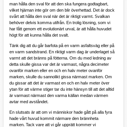
man hålla den sval för att den ska fungera godtagbart,
vilket hjärnan inte gör om den blir överhettad. Det är dock
svårt att hålla den sval när det är riktigt varmt. Svalkan
behöver delvis komma utifrån. En trolig lösning, som vi
har fått genom ett evolutionärt urval, är att hålla huvudet
högt för att kunna hålla det svalt.
Tänk dig att du går barfota på en varm asfaltsväg eller på
en varm sandstrand. En riktigt varm dag är underlaget så
varmt att det bränns på fötterna. Om du med ledning av
detta skulle gissa var det är varmast, några decimeter
ovanför marken eller en och en halv meter ovanför
marken, skulle du sannolikt gissa närmast marken. Om
du gissar att det är varmast en och en halv meter över
ytan för att värme stiger tar du inte hänsyn till att det alltid
är varmast närmast den varma källan medan värmen
avtar med avståndet.
En slutsats är att om vi människor hade gått på alla fyra
hade vårt huvud kommit närmare den brännheta
marken. Tack vare att vi går upprätt kommer vi