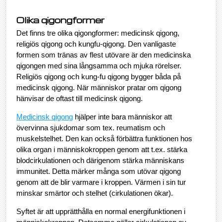
Olika qigongformer
Det finns tre olika qigongformer: medicinsk qigong,
religiös qigong och kungfu-qigong. Den vanligaste
formen som tränas av flest utövare är den medicinska
qigongen med sina långsamma och mjuka rörelser.
Religiös qigong och kung-fu qigong bygger båda på
medicinsk qigong. När människor pratar om qigong
hänvisar de oftast till medicinsk qigong.
Medicinsk qigong
hjälper inte bara människor att
övervinna sjukdomar som tex. reumatism och
muskelstelhet. Den kan också förbättra funktionen hos
olika organ i människokroppen genom att t.ex. stärka
blodcirkulationen och därigenom stärka människans
immunitet. Detta märker många som utövar qigong
genom att de blir varmare i kroppen. Värmen i sin tur
minskar smärtor och stelhet (cirkulationen ökar).
Syftet är att upprätthålla en normal energifunktionen i