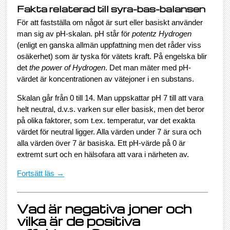
Fakta relaterad till syra-bas-balansen
För att fastställa om något är surt eller basiskt använder
man sig av pH-skalan. pH står för
potentz Hydrogen
(enligt en ganska allmän uppfattning men det råder viss
osäkerhet) som är tyska för vätets kraft. På engelska blir
det
the power of Hydrogen
. Det man mäter med pH-
värdet är koncentrationen av vätejoner i en substans.
Skalan går från 0 till 14. Man uppskattar pH 7 till att vara
helt neutral, d.v.s. varken sur eller basisk, men det beror
på olika faktorer, som t.ex. temperatur, var det exakta
värdet för neutral ligger. Alla värden under 7 är sura och
alla värden över 7 är basiska. Ett pH-värde på 0 är
extremt surt och en hälsofara att vara i närheten av.
Fortsätt läs →
Vad är negativa joner och
vilka är de positiva