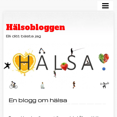
HEM
KOST
Hälsobloggen
MOTION
Bli ditt bästa jag
FRISKVÅRD
OHÄLSA
HJÄRNHÄLSA
OM OSS
KONTAKT
En blogg om hälsa