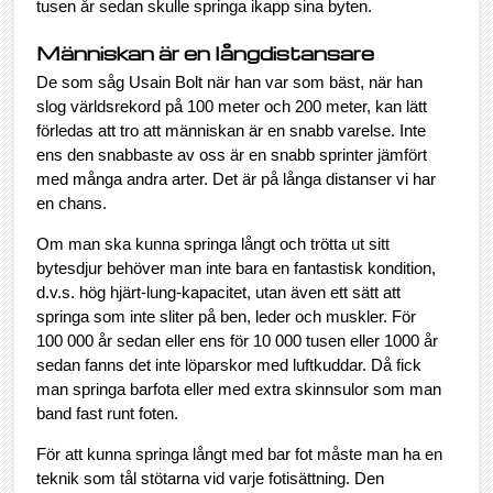
tusen år sedan skulle springa ikapp sina byten.
Människan är en långdistansare
De som såg Usain Bolt när han var som bäst, när han
slog världsrekord på 100 meter och 200 meter, kan lätt
förledas att tro att människan är en snabb varelse. Inte
ens den snabbaste av oss är en snabb sprinter jämfört
med många andra arter. Det är på långa distanser vi har
en chans.
Om man ska kunna springa långt och trötta ut sitt
bytesdjur behöver man inte bara en fantastisk kondition,
d.v.s. hög hjärt-lung-kapacitet, utan även ett sätt att
springa som inte sliter på ben, leder och muskler. För
100 000 år sedan eller ens för 10 000 tusen eller 1000 år
sedan fanns det inte löparskor med luftkuddar. Då fick
man springa barfota eller med extra skinnsulor som man
band fast runt foten.
För att kunna springa långt med bar fot måste man ha en
teknik som tål stötarna vid varje fotisättning. Den