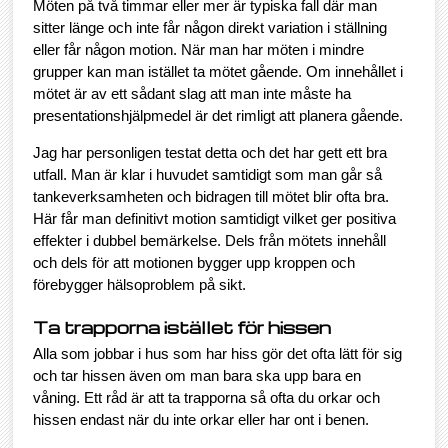
Möten på två timmar eller mer är typiska fall där man
sitter länge och inte får någon direkt variation i ställning
eller får någon motion. När man har möten i mindre
grupper kan man istället ta mötet gående. Om innehållet i
mötet är av ett sådant slag att man inte måste ha
presentationshjälpmedel är det rimligt att planera gående.
Jag har personligen testat detta och det har gett ett bra
utfall. Man är klar i huvudet samtidigt som man går så
tankeverksamheten och bidragen till mötet blir ofta bra.
Här får man definitivt motion samtidigt vilket ger positiva
effekter i dubbel bemärkelse. Dels från mötets innehåll
och dels för att motionen bygger upp kroppen och
förebygger hälsoproblem på sikt.
Ta trapporna istället för hissen
Alla som jobbar i hus som har hiss gör det ofta lätt för sig
och tar hissen även om man bara ska upp bara en
våning. Ett råd är att ta trapporna så ofta du orkar och
hissen endast när du inte orkar eller har ont i benen.